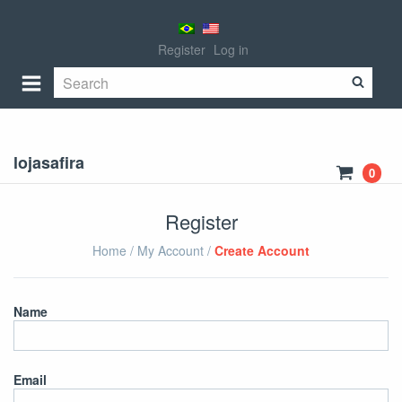
Register
Log in
lojasafira
0
Register
Home
/
My Account
/
Create Account
Name
Email