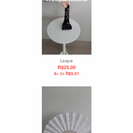
Leque
R$25,00
6
x de
R$5,01