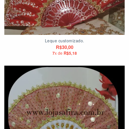
Leque customizado.
R$30,00
7
x de
R$5,18