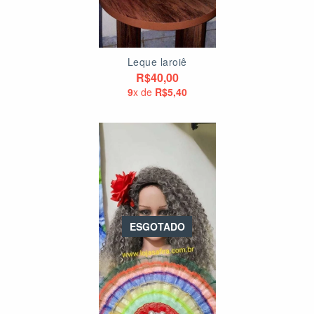
Leque laroiê
R$40,00
9
x de
R$5,40
ESGOTADO