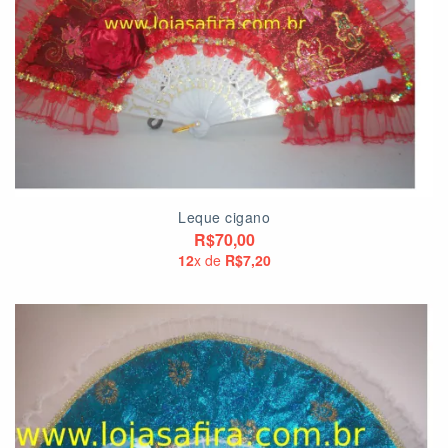
Leque cigano
R$70,00
12
x de
R$7,20