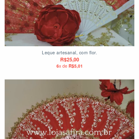
Leque artesanal, com flor.
R$25,00
6
x de
R$5,01