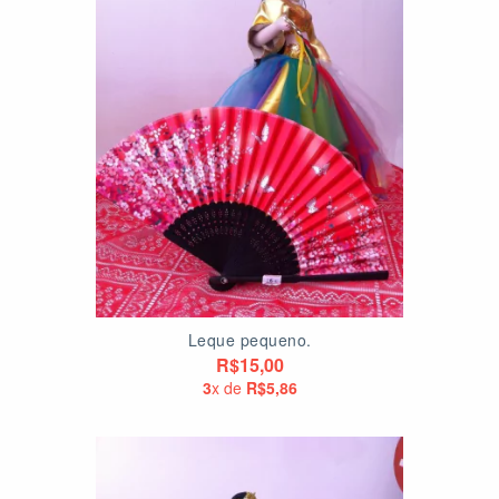
Leque pequeno.
R$15,00
3
x de
R$5,86