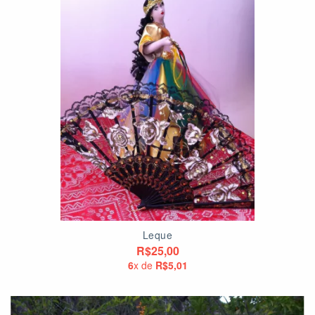
Leque
R$25,00
6
x de
R$5,01