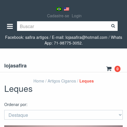
Cadastre-se
Login
Facebook: safira artigos / E-mail:
lojasafira@hotmail.com
/ Whats
App: 71-98775-3052.
lojasafira
0
Home
/
Artigos Ciganos
/
Leques
Leques
Ordenar por: