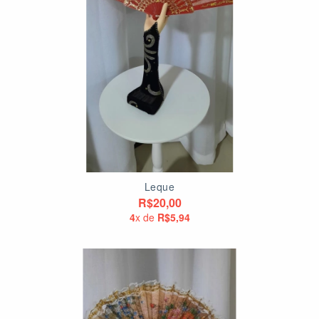
Leque
R$20,00
4
x de
R$5,94