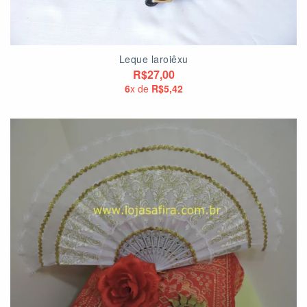
Leque laroiêxu
R$27,00
6
x de
R$5,42