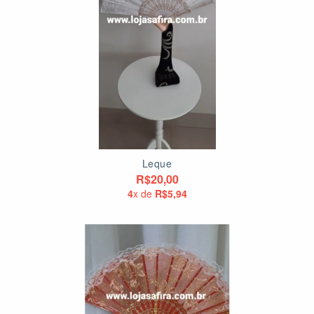
Leque
R$20,00
4
x de
R$5,94