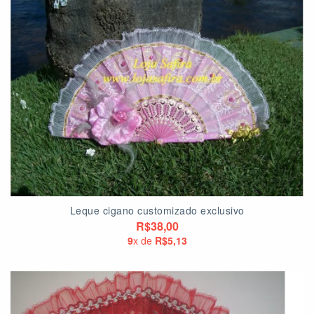
Leque cigano customizado exclusivo
R$38,00
9
x de
R$5,13