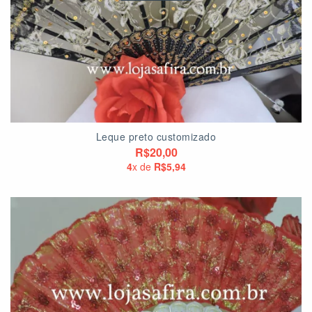
Leque preto customizado
R$20,00
4
x de
R$5,94