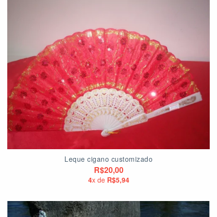
Leque cigano customizado
R$20,00
4
x de
R$5,94