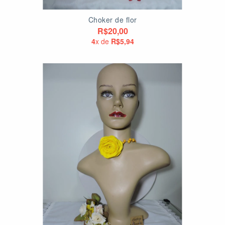
Choker de flor
R$20,00
4
x de
R$5,94