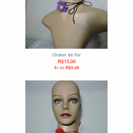
Choker de flor
R$15,00
3
x de
R$5,86