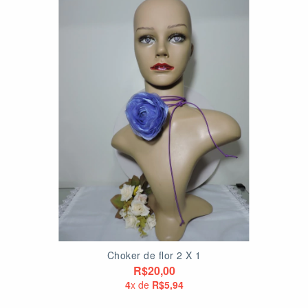
Choker de flor 2 X 1
R$20,00
4
x de
R$5,94