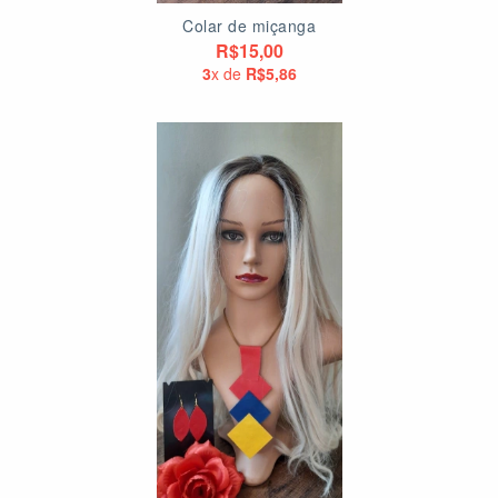
Colar de miçanga
R$15,00
3
x de
R$5,86