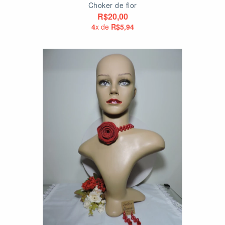
Choker de flor
R$20,00
4
x de
R$5,94