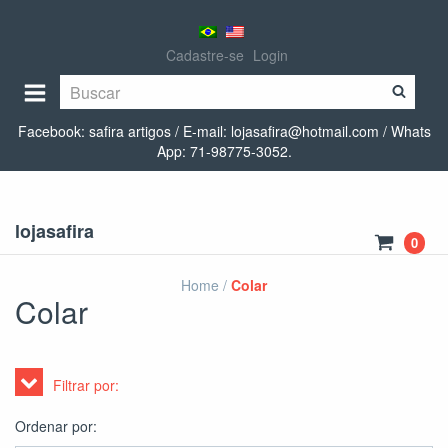
Cadastre-se
Login
Facebook: safira artigos / E-mail:
lojasafira@hotmail.com
/ Whats
App: 71-98775-3052.
lojasafira
0
Home
/
Colar
Colar
Filtrar por:
Ordenar por: