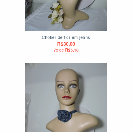
Choker de flor em jeans
R$30,00
7
x de
R$5,18