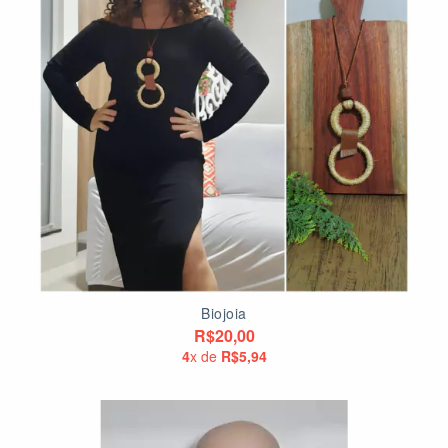
Biojoia
R$20,00
4
x de
R$5,94