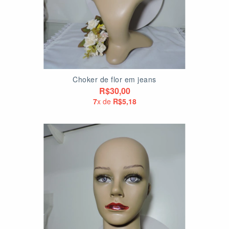
Choker de flor em jeans
R$30,00
7
x de
R$5,18