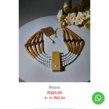
Biojoia
R$20,00
4
x de
R$5,94