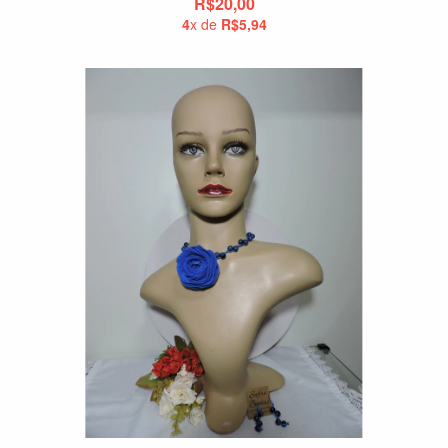
R$20,00
4
x de
R$5,94