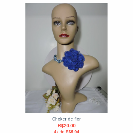
Choker de flor
R$20,00
4
x de
R$5,94