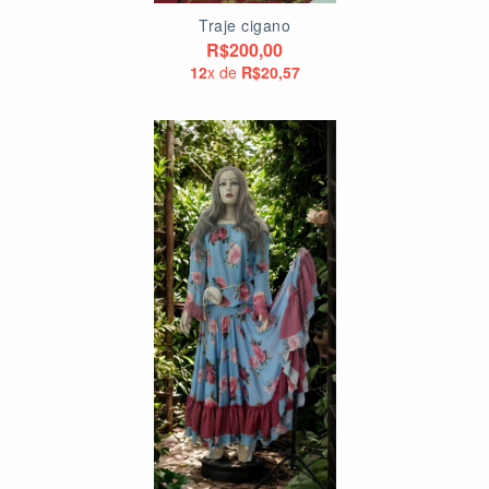
Traje cigano
R$200,00
12
x de
R$20,57