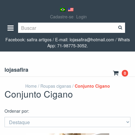
Cadastre-se
Login
Facebook: safira artigos / E-mail:
lojasafira@hotmail.com
/ Whats
App: 71-98775-3052.
lojasafira
0
Home
/
Roupas ciganas
/
Conjunto Cigano
Conjunto Cigano
Ordenar por: