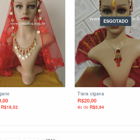
ESGOTADO
igano
Tiara cigana
,00
R$20,00
e
R$18,52
4
x de
R$5,94