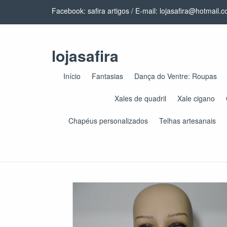
Facebook: safira artigos / E-mail:
lojasafira@hotmail.
lojasafira
Início
Fantasias
Dança do Ventre: Roupas
Xales de quadril
Xale cigano
Chapéus personalizados
Telhas artesanais