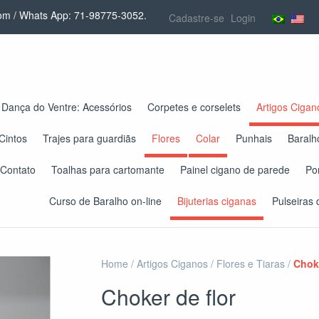
com
/ Whats App: 71-98775-3052.
Cadastre-se
Login
Dança do Ventre: Acessórios
Corpetes e corselets
Artigos Cigan
Cintos
Trajes para guardiãs
Flores
Colar
Punhais
Baralh
Contato
Toalhas para cartomante
Painel cigano de parede
Po
Curso de Baralho on-line
Bijuterias ciganas
Pulseiras 
Home
/
Artigos Ciganos
/
Flores e Tiaras
/
Choke
Choker de flor