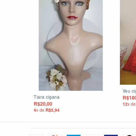
Veu c
Tiara cigana
R$180
R$20,00
12
x d
4
x de
R$5,94