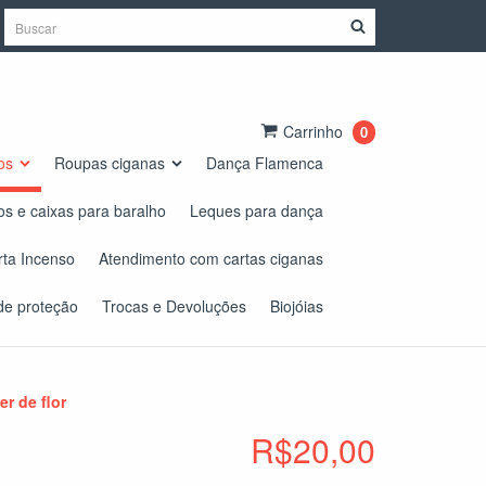
Carrinho
0
os
Roupas ciganas
Dança Flamenca
os e caixas para baralho
Leques para dança
rta Incenso
Atendimento com cartas ciganas
de proteção
Trocas e Devoluções
Biojóias
r de flor
R$20,00