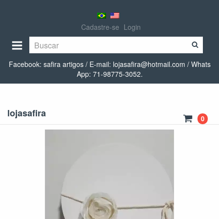
Cadastre-se
Login
Facebook: safira artigos / E-mail:
lojasafira@hotmail.com
/ Whats
App: 71-98775-3052.
lojasafira
0